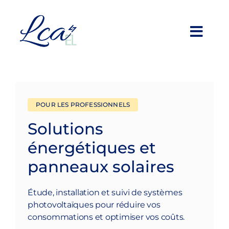
Skip
to
content
Toggl
Navig
Professionnels
Particuliers
POUR LES PROFESSIONNELS
Solutions
À propos
énergétiques et
panneaux solaires
Réalisations
Étude, installation et suivi de systèmes
Devis en ligne
photovoltaïques pour réduire vos
consommations et optimiser vos coûts.