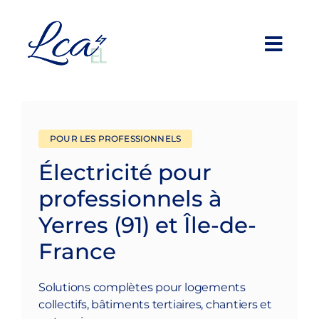
Skip
to
content
Toggl
Navig
Professionnels
Particuliers
POUR LES PROFESSIONNELS
Électricité pour
À propos
professionnels à
Yerres (91) et Île-de-
Réalisations
France
Devis en ligne
Solutions complètes pour logements
collectifs, bâtiments tertiaires, chantiers et